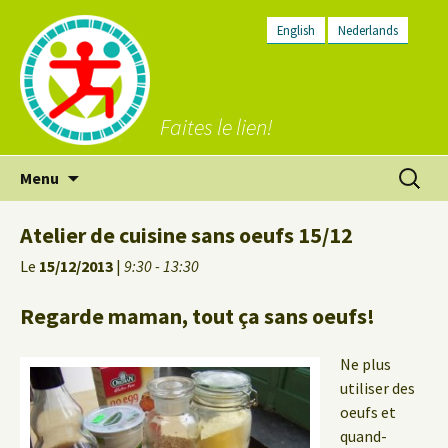
English
Nederlands
Faites le lien!
Aller
Recherc
Menu
au
contenu
Atelier de cuisine sans oeufs 15/12
Le
15/12/2013
|
9:30 - 13:30
Regarde maman, tout ça sans oeufs!
Ne plus
utiliser des
oeufs et
quand-