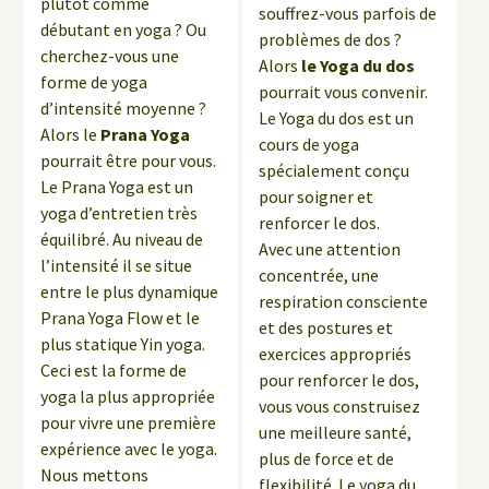
plutôt comme
souffrez-vous parfois de
débutant en yoga ? Ou
problèmes de dos ?
cherchez-vous une
Alors
le Yoga du dos
forme de yoga
pourrait vous convenir.
d’intensité moyenne ?
Le Yoga du dos est un
Alors le
Prana Yoga
cours de yoga
pourrait être pour vous.
spécialement conçu
Le Prana Yoga est un
pour soigner et
yoga d’entretien très
renforcer le dos.
équilibré. Au niveau de
Avec une attention
l’intensité il se situe
concentrée, une
entre le plus dynamique
respiration consciente
Prana Yoga Flow et le
et des postures et
plus statique Yin yoga.
exercices appropriés
Ceci est la forme de
pour renforcer le dos,
yoga la plus appropriée
vous vous construisez
pour vivre une première
une meilleure santé,
expérience avec le yoga.
plus de force et de
Nous mettons
flexibilité. Le yoga du