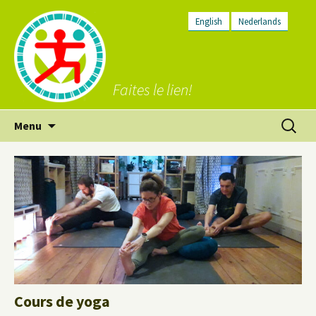
English
Nederlands
Faites le lien!
Aller
Recherc
Menu
au
contenu
Cours de yoga