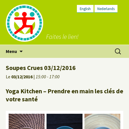
English
Nederlands
Faites le lien!
Aller
Recherc
Menu
au
contenu
Soupes Crues 03/12/2016
Le
03/12/2016
|
15:00 - 17:00
Yoga Kitchen – Prendre en main les clés de
votre santé