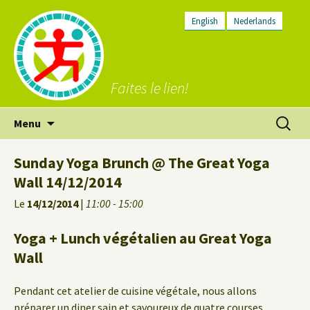
English
Nederlands
Faites le lien!
Aller
Recherc
Menu
au
contenu
Sunday Yoga Brunch @ The Great Yoga
Wall 14/12/2014
Le
14/12/2014
|
11:00 - 15:00
Yoga + Lunch végétalien au Great Yoga
Wall
Pendant cet atelier de cuisine végétale, nous allons
préparer un diner sain et savoureux de quatre courses,