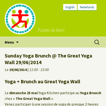
English
Nederlands
Faites le lien!
Aller
Recherc
Menu
au
contenu
Sunday Yoga Brunch @ The Great Yoga
Wall 29/06/2014
Le
29/06/2014
|
11:00 - 15:00
Yoga + Brunch au Great Yoga Wall
Le
dimanche 25 mai
Yoga Kitchen participe au
Yoga Brunch
chez
« The Great Yoga Wall »
.
Venez participer à une session de yoga de presque 2 heures