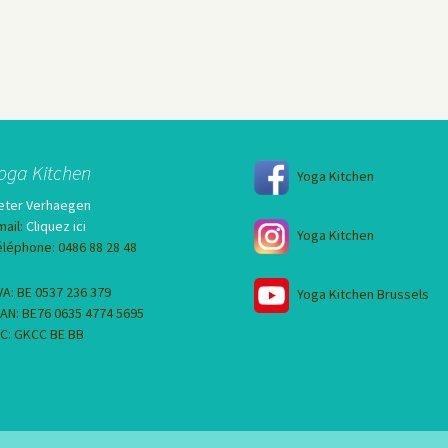
oga Kitchen
Yoga Kitchen
eter Verhaegen
mail:
Cliquez ici
Yoga Kitchen
éléphone: 0486 88 28 48
VA: BE 0537 236 379
Yoga Kitchen Brussels
BAN: BE76 0635 4774 5695
IC: GKCC BE BB