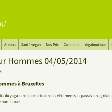
en!
Ateliers
Santé végan
Nos Prix
Calendrier
Yogaboutique
yoga
Yoga et art du dessin
Substituer la viande
ur Hommes 04/05/2014
guérir
Le Yoga Nu pour Hommes
Substituer les produits
30
laitiers
 privé
Substituer les œufs
ommes à Bruxelles
Coaching vegan
aits du yoga sans la restriction des vêtements et passez un agréa
 non-sexuel.