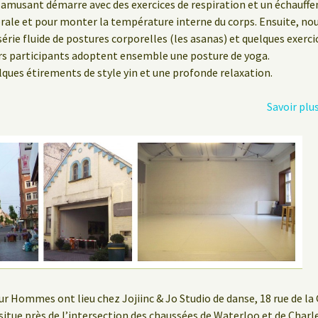
t amusant démarre avec des exercices de respiration et un échauff
brale et pour monter la température interne du corps. Ensuite, no
 série fluide de postures corporelles (les asanas) et quelques exerc
urs participants adoptent ensemble une posture de yoga.
lques étirements de style yin et une profonde relaxation.
Savoir plu
ur Hommes ont lieu chez Jojiinc & Jo Studio de danse, 18 rue de la 
e situe près de l’intersection des chaussées de Waterloo et de Charl