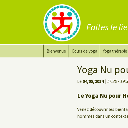
Faites le li
Aller
Bienvenue
Cours de yoga
Yoga thérapie
au
contenu
Prana Yoga
Adapter son 
Yoga Nu po
Prana Yoga Flow Basic
Le yoga pour 
Le
04/05/2014
|
17:30 - 19:
Yoga du dos
Cours de yoga
Le Yoga Nu pour H
Yoga de récupération
Venez découvrir les bienf
Yin Yoga Étirement Profond
hommes dans un contexte