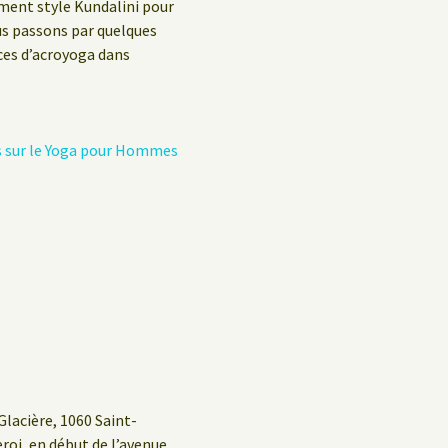
Politique de confidentialité
ement style Kundalini pour
us passons par quelques
Livre d’hôtes
ices d’acroyoga dans
s sur le Yoga pour Hommes
Glacière, 1060 Saint-
eroi, en début de l’avenue