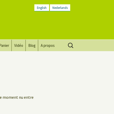
English
Nederlands
Rechercher :
Panier
Vidéo
Blog
A propos
Vision, mission, valeurs
Descriptif du lieu
Contactez-nous
Lettre d’infos
ble moment nu entre
Conditions générales