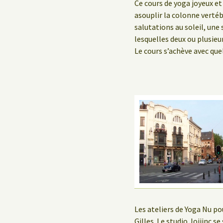
Le Yoga au travail
Ce cours de yoga joyeux e
asouplir la colonne verté
salutations au soleil, une
lesquelles deux ou plusie
Le cours s’achève avec que
Les ateliers de Yoga Nu po
Gilles. Le studio Jojiinc s