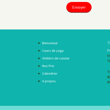
Y
Bienvenue
P
Cours de yoga
E
Ateliers de cuisine
T
Nos Prix
T
Calendrier
I
A propos
B