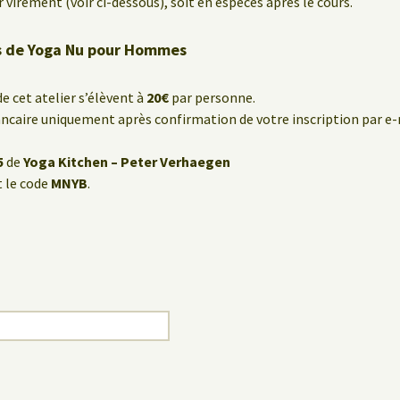
r virement (voir ci-dessous), soit en espèces après le cours.
rs de Yoga Nu pour Hommes
de cet atelier s’élèvent à
20€
par personne.
caire uniquement après confirmation de votre inscription par e-
5
de
Yoga Kitchen – Peter Verhaegen
 le code
MNYB
.