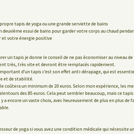
propre tapis de yoga ou une grande serviette de bains
 deuxième essui de bains pour garder votre corps au chaud pendant
et votre énergie positive
rer un tapis je donne le conseil de ne pas économiser au niveau de l
ent très, très vite et devront être remplacés rapidement.
 important d’un tapis c’est son effet anti-dérapage, qui est essenti
 et de stabilité.
le coûtera un minimum de 20 euros. Selon mon expérience, les meil
lentours des 85 euros. Cela peut sembler beaucoup, mais ce tapis 
 y a encore un vaste choix, avec heureusement de plus en plus de f
able.
sseur de yoga si vous avez une condition médicale qui nécessite un