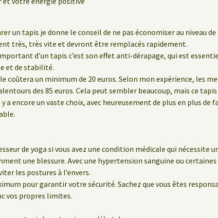
et votre énergie positive
rer un tapis je donne le conseil de ne pas économiser au niveau de l
ent très, très vite et devront être remplacés rapidement.
 important d’un tapis c’est son effet anti-dérapage, qui est essenti
 et de stabilité.
le coûtera un minimum de 20 euros. Selon mon expérience, les meil
lentours des 85 euros. Cela peut sembler beaucoup, mais ce tapis 
 y a encore un vaste choix, avec heureusement de plus en plus de f
able.
sseur de yoga si vous avez une condition médicale qui nécessite un
emment une blessure. Avec une hypertension sanguine ou certaine
iter les postures à l’envers.
ximum pour garantir votre sécurité. Sachez que vous êtes respon
nc vos propres limites.