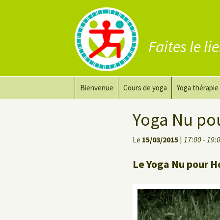
Faites le li
Aller
Bienvenue
Cours de yoga
Yoga thérapie
au
contenu
Prana Yoga
Adapter son 
Yoga Nu po
Prana Yoga Flow Basic
Le yoga pour 
Le
15/03/2015
|
17:00 - 19:
Yoga du dos
Cours de yoga
Le Yoga Nu pour H
Yoga de récupération
Yin Yoga Étirement Profond