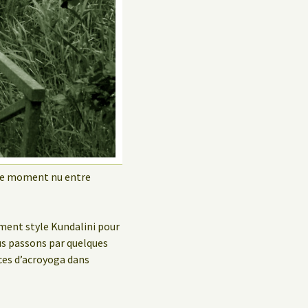
Politique de confidentialité
Livre d’hôtes
ble moment nu entre
ement style Kundalini pour
us passons par quelques
ices d’acroyoga dans