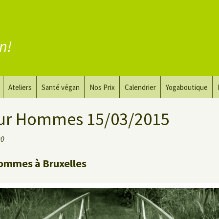
en!
Ateliers
Santé végan
Nos Prix
Calendrier
Yogaboutique
yoga
Yoga et art du dessin
Substituer la viande
ur Hommes 15/03/2015
guérir
Le Yoga Nu pour Hommes
Substituer les produits
00
laitiers
 privé
Substituer les œufs
ommes à Bruxelles
Coaching vegan