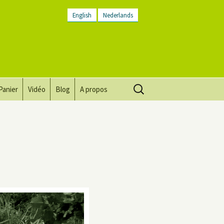
English
Nederlands
Rechercher :
Panier
Vidéo
Blog
A propos
Vision, mission, valeurs
Descriptif du lieu
Contactez-nous
Lettre d’infos
Conditions générales