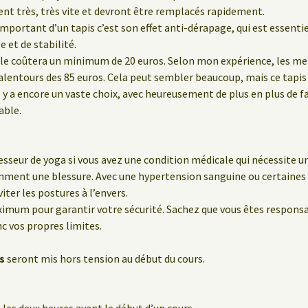
ent très, très vite et devront être remplacés rapidement.
 important d’un tapis c’est son effet anti-dérapage, qui est essenti
 et de stabilité.
le coûtera un minimum de 20 euros. Selon mon expérience, les meil
lentours des 85 euros. Cela peut sembler beaucoup, mais ce tapis 
 y a encore un vaste choix, avec heureusement de plus en plus de f
able.
sseur de yoga si vous avez une condition médicale qui nécessite un
emment une blessure. Avec une hypertension sanguine ou certaine
iter les postures à l’envers.
ximum pour garantir votre sécurité. Sachez que vous êtes respon
nc vos propres limites.
s
seront mis hors tension au début du cours.
les deux heures avant le début d’un cours.