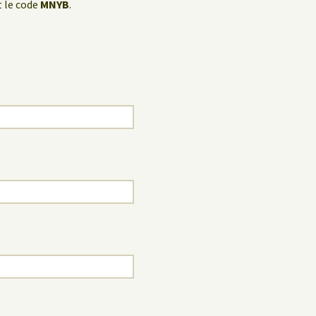
 le code
MNYB
.