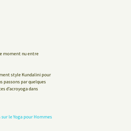
Politique de confidentialité
Livre d’hôtes
ble moment nu entre
ement style Kundalini pour
us passons par quelques
ices d’acroyoga dans
s sur le Yoga pour Hommes