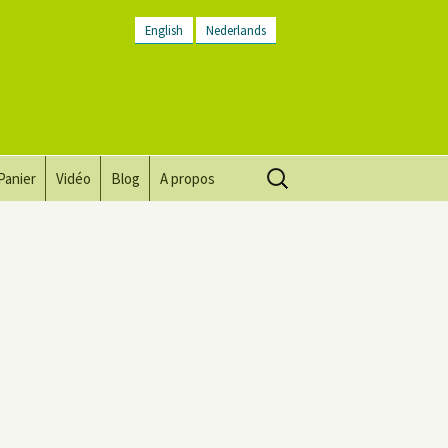
English
Nederlands
Rechercher :
Panier
Vidéo
Blog
A propos
Vision, mission, valeurs
Descriptif du lieu
Contactez-nous
Lettre d’infos
Conditions générales