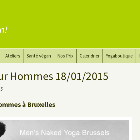
en!
Ateliers
Santé végan
Nos Prix
Calendrier
Yogaboutique
yoga
Yoga et art du dessin
Substituer la viande
ur Hommes 18/01/2015
guérir
Le Yoga Nu pour Hommes
Substituer les produits
15
laitiers
 privé
Substituer les œufs
ommes à Bruxelles
Coaching vegan