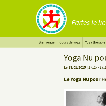
Faites le li
Aller
Bienvenue
Cours de yoga
Yoga thérapie
au
contenu
Prana Yoga
Adapter son 
Yoga Nu po
Prana Yoga Flow Basic
Le yoga pour 
Le
18/01/2015
|
17:15 - 19:
Yoga du dos
Cours de yoga
Le Yoga Nu pour H
Yoga de récupération
Yin Yoga Étirement Profond