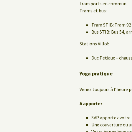
transports en commun.
Trams et bus:
Tram STIB: Tram 92 
Bus STIB: Bus 54, a
Stations Villo!:
Duc Petiaux – chaus
Yoga pratique
Venez toujours à l’heure p
A apporter
SVP apportez votre 
Une couverture ou un
Votre bonne humeur 