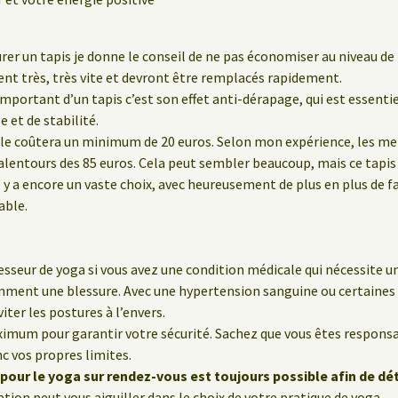
rer un tapis je donne le conseil de ne pas économiser au niveau de l
ent très, très vite et devront être remplacés rapidement.
 important d’un tapis c’est son effet anti-dérapage, qui est essenti
 et de stabilité.
le coûtera un minimum de 20 euros. Selon mon expérience, les meil
lentours des 85 euros. Cela peut sembler beaucoup, mais ce tapis 
 y a encore un vaste choix, avec heureusement de plus en plus de f
able.
sseur de yoga si vous avez une condition médicale qui nécessite un
emment une blessure. Avec une hypertension sanguine ou certaine
iter les postures à l’envers.
ximum pour garantir votre sécurité. Sachez que vous êtes respon
nc vos propres limites.
pour le yoga sur rendez-vous est toujours possible afin de dé
tion peut vous aiguiller dans le choix de votre pratique de yoga.