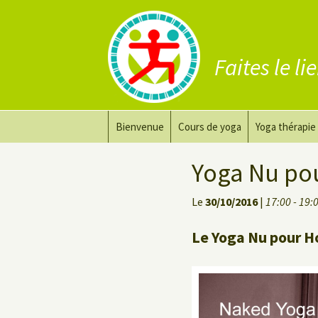
Faites le li
Aller
Bienvenue
Cours de yoga
Yoga thérapie
au
contenu
Prana Yoga
Adapter son 
Yoga Nu po
Prana Yoga Flow Basic
Le yoga pour 
Le
30/10/2016
|
17:00 - 19:
Yoga du dos
Cours de yoga
Le Yoga Nu pour H
Yoga de récupération
Yin Yoga Étirement Profond