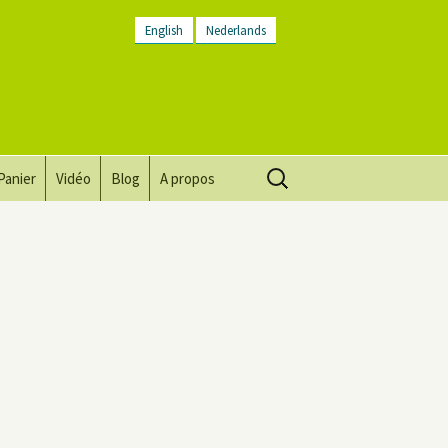
English
Nederlands
Rechercher :
Panier
Vidéo
Blog
A propos
Vision, mission, valeurs
Descriptif du lieu
Contactez-nous
Lettre d’infos
Conditions générales