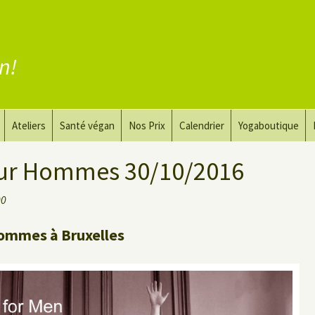
en!
Ateliers
Santé végan
Nos Prix
Calendrier
Yogaboutique
yoga
Yoga et art du dessin
Substituer la viande
ur Hommes 30/10/2016
guérir
Le Yoga Nu pour Hommes
Substituer les produits
00
laitiers
 privé
Substituer les œufs
ommes à Bruxelles
Coaching vegan