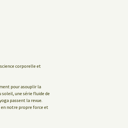
Politique de confidentialité
Livre d’hôtes
nscience corporelle et
ment pour asouplir la
soleil, une série fluide de
 yoga passent la revue.
e en notre propre force et