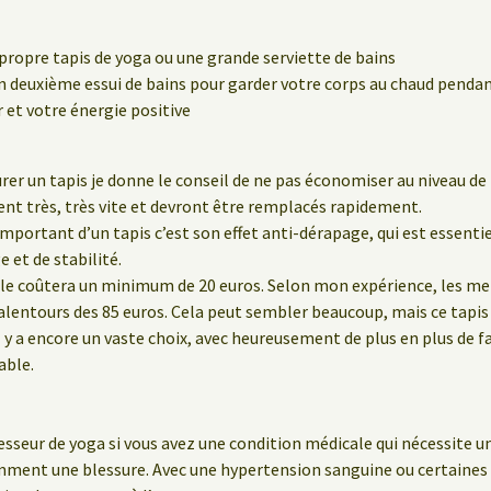
propre tapis de yoga ou une grande serviette de bains
 deuxième essui de bains pour garder votre corps au chaud pendant
et votre énergie positive
rer un tapis je donne le conseil de ne pas économiser au niveau de l
ent très, très vite et devront être remplacés rapidement.
 important d’un tapis c’est son effet anti-dérapage, qui est essenti
 et de stabilité.
le coûtera un minimum de 20 euros. Selon mon expérience, les meil
lentours des 85 euros. Cela peut sembler beaucoup, mais ce tapis 
 y a encore un vaste choix, avec heureusement de plus en plus de f
able.
sseur de yoga si vous avez une condition médicale qui nécessite un
emment une blessure. Avec une hypertension sanguine ou certaine