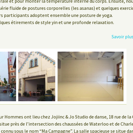
brale et pour monter la température interne du corps. Ensuite, no
 série fluide de postures corporelles (les asanas) et quelques exerc
urs participants adoptent ensemble une posture de yoga.
lques étirements de style yin et une profonde relaxation.
Savoir plu
ur Hommes ont lieu chez Jojiinc & Jo Studio de danse, 18 rue de la 
e situe près de l’intersection des chaussées de Waterloo et de Charl
 connu sous le nom “Ma Campagne”. La salle spacieuse se situe d