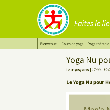
Faites le li
Aller
Bienvenue
Cours de yoga
Yoga thérapie
au
contenu
Prana Yoga
Adapter son 
Yoga Nu po
Prana Yoga Flow Basic
Le yoga pour 
Le
31/05/2015
|
17:00 - 19:
Yoga du dos
Cours de yoga
Le Yoga Nu pour H
Yoga de récupération
Yin Yoga Étirement Profond