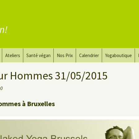
en!
Ateliers
Santé végan
Nos Prix
Calendrier
Yogaboutique
yoga
Yoga et art du dessin
Substituer la viande
ur Hommes 31/05/2015
guérir
Le Yoga Nu pour Hommes
Substituer les produits
00
laitiers
 privé
Substituer les œufs
ommes à Bruxelles
Coaching vegan