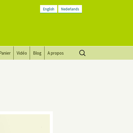
English
Nederlands
Rechercher :
Panier
Vidéo
Blog
A propos
Vision, mission, valeurs
Descriptif du lieu
Contactez-nous
Lettre d’infos
Conditions générales