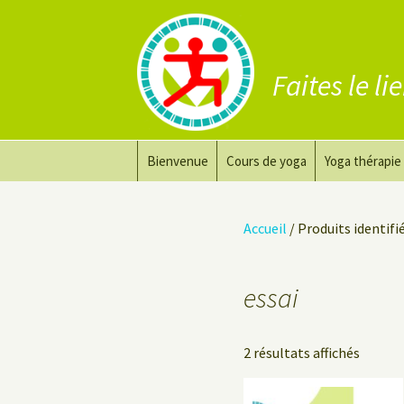
Faites le li
Aller
Bienvenue
Cours de yoga
Yoga thérapie
au
contenu
Prana Yoga
Adapter son 
Accueil
/ Produits identifi
Prana Yoga Flow Basic
Le yoga pour 
Yoga du dos
Cours de yoga
essai
Yoga de récupération
2 résultats affichés
Yin Yoga Étirement Profond