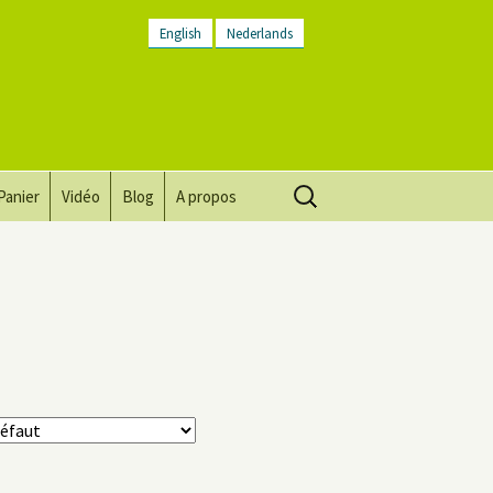
English
Nederlands
Rechercher :
Panier
Vidéo
Blog
A propos
Vision, mission, valeurs
Descriptif du lieu
Contactez-nous
Lettre d’infos
Conditions générales