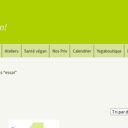
en!
Ateliers
Santé végan
Nos Prix
Calendrier
Yogaboutique
yoga
Yoga et art du dessin
Substituer la viande
és “essai”
guérir
Le Yoga Nu pour Hommes
Substituer les produits
laitiers
 privé
Substituer les œufs
Coaching vegan