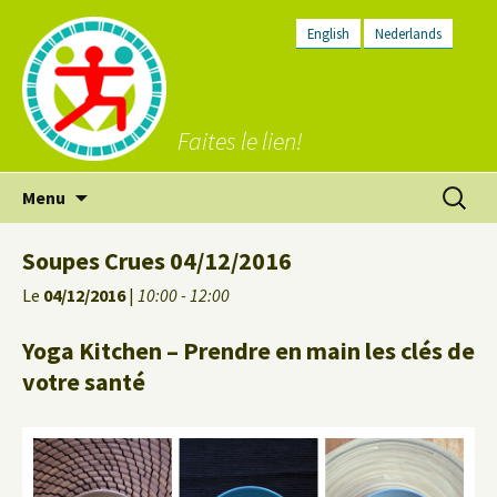
English
Nederlands
Faites le lien!
Aller
Recherc
Menu
au
contenu
Soupes Crues 04/12/2016
Le
04/12/2016
|
10:00 - 12:00
Yoga Kitchen – Prendre en main les clés de
votre santé