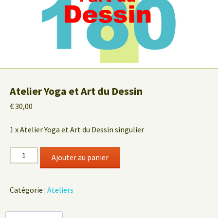
Atelier Yoga et Art du Dessin
€
30,00
1 x Atelier Yoga et Art du Dessin singulier
quantité
Ajouter au panier
de
Atelier
Yoga
Catégorie :
Ateliers
et
Art