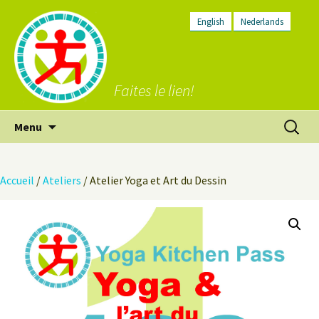
English
Nederlands
Faites le lien!
Aller
Recherc
Menu
au
contenu
Accueil
/
Ateliers
/ Atelier Yoga et Art du Dessin