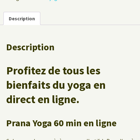
Prana
Yoga
Description
heure
de
table
singulier
Description
en
ligne
60
Profitez de tous les
minutes
bienfaits du yoga en
direct en ligne.
Prana Yoga 60 min en ligne