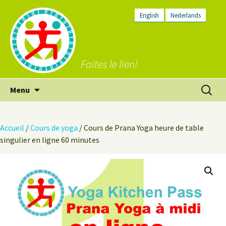
English
Nederlands
Faites le lien!
Aller
Recherc
Menu
au
contenu
Accueil
/
Cours de yoga
/ Cours de Prana Yoga heure de table
singulier en ligne 60 minutes