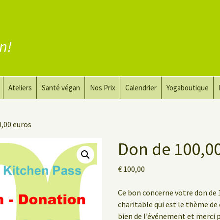
en!
Ateliers
Santé végan
Nos Prix
Calendrier
Yogaboutique
yoga
Yoga et art du dessin
Substituer la viande
0,00 euros
guérir
Le Yoga Nu pour Hommes
Substituer les produits
laitiers
Don de 100,0
 privé
Substituer les œufs
€
100,00
Coaching vegan
Ce bon concerne votre don de 1
charitable qui est le thème de 
bien de l’événement et merci 