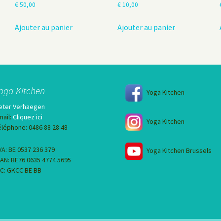
€
50,00
€
10,00
Ajouter au panier
Ajouter au panier
oga Kitchen
Yoga Kitchen
eter Verhaegen
mail:
Cliquez ici
Yoga Kitchen
éléphone: 0486 88 28 48
VA: BE 0537 236 379
Yoga Kitchen Brussels
BAN: BE76 0635 4774 5695
IC: GKCC BE BB