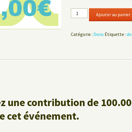
quantité
Ajouter au panier
de
Don
de
Catégorie :
Dons
Étiquette :
do
100,00
euros
z une contribution de
100.00
de cet événement.