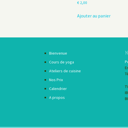
€
2,00
Ajouter au panier
Y
Bienvenue
P
Cours de yoga
E
Ateliers de cuisine
T
Nos Prix
T
Calendrier
I
A propos
B