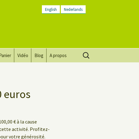
English
Nederlands
Rechercher :
Panier
Vidéo
Blog
A propos
Vision, mission, valeurs
Descriptif du lieu
0 euros
Contactez-nous
Lettre d’infos
00,00 € à la cause
Conditions générales
cette activité. Profitez-
pour votre générosité.