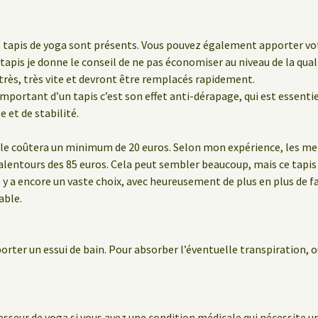
es tapis de yoga sont présents. Vous pouvez également apporter vot
tapis je donne le conseil de ne pas économiser au niveau de la quali
très, très vite et devront être remplacés rapidement.
 important d’un tapis c’est son effet anti-dérapage, qui est essenti
 et de stabilité.
le coûtera un minimum de 20 euros. Selon mon expérience, les meil
lentours des 85 euros. Cela peut sembler beaucoup, mais ce tapis 
 y a encore un vaste choix, avec heureusement de plus en plus de f
able.
porter un essui de bain. Pour absorber l’éventuelle transpiration
sseur de yoga si vous avez une condition médicale qui nécessite un