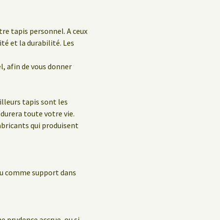
re tapis personnel. A ceux
té et la durabilité. Les
el, afin de vous donner
leurs tapis sont les
durera toute votre vie.
abricants qui produisent
, ou comme support dans
e prudence accrue, ou si