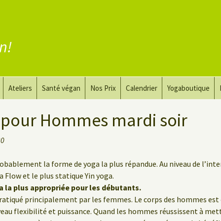
en!
Ateliers
Santé végan
Nos Prix
Calendrier
Yogaboutique
yoga
Yoga et art du dessin
Substituer la viande
 pour Hommes mardi soir
guérir
Le Yoga Nu pour Hommes
Substituer les produits
30
laitiers
 privé
Substituer les œufs
obablement la forme de yoga la plus répandue. Au niveau de l’intens
Flow et le plus statique Yin yoga.
Coaching vegan
a la plus appropriée pour les débutants.
 pratiqué principalement par les femmes. Le corps des hommes est e
veau flexibilité et puissance. Quand les hommes réussissent à mett