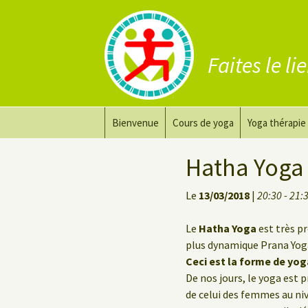
Faites le li
Aller
Bienvenue
Cours de yoga
Yoga thérapie
au
contenu
Prana Yoga
Adapter son 
Hatha Yoga
Prana Yoga Flow Basic
Le yoga pour 
Le
13/03/2018
|
20:30 - 21:
Yoga du dos
Cours de yoga
Le
Hatha Yoga
est très pr
plus dynamique Prana Yoga 
Yoga de récupération
Ceci est la forme de yog
Yin Yoga Étirement Profond
De nos jours, le yoga est
de celui des femmes au ni