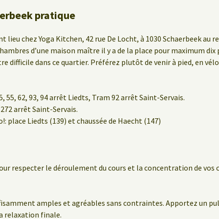
erbeek pratique
t lieu chez Yoga Kitchen, 42 rue De Locht, à 1030 Schaerbeek au re
 chambres d’une maison maître il y a de la place pour maximum dix 
re difficile dans ce quartier. Préférez plutôt de venir à pied, en vél
 55, 62, 93, 94 arrêt Liedts, Tram 92 arrêt Saint-Servais.
 272 arrêt Saint-Servais.
lo!: place Liedts (139) et chaussée de Haecht (147)
our respecter le déroulement du cours et la concentration de vos 
fisamment amples et agréables sans contraintes. Apportez un pul
 relaxation finale.