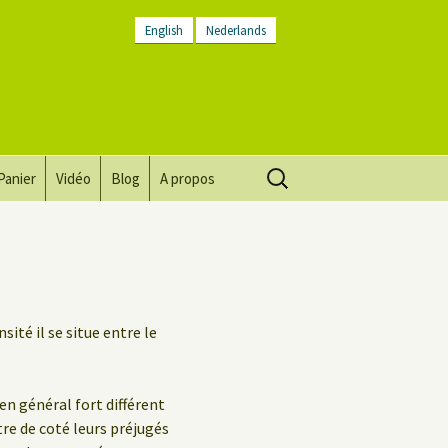
English
Nederlands
Rechercher :
Panier
Vidéo
Blog
A propos
Vision, mission, valeurs
Descriptif du lieu
Contactez-nous
ité il se situe entre le
Lettre d’infos
n général fort différent
Conditions générales
re de coté leurs préjugés