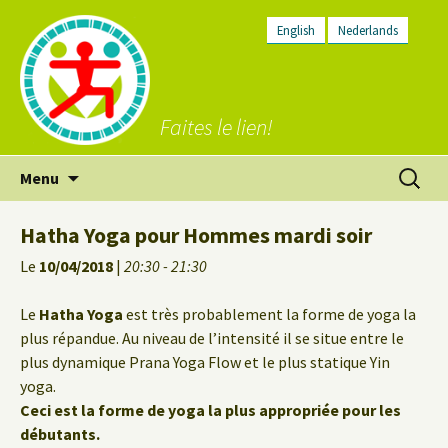
English
Nederlands
Faites le lien!
Aller
Recherc
Menu
au
contenu
Hatha Yoga pour Hommes mardi soir
Le
10/04/2018
|
20:30 - 21:30
Le
Hatha Yoga
est très probablement la forme de yoga la
plus répandue. Au niveau de l’intensité il se situe entre le
plus dynamique Prana Yoga Flow et le plus statique Yin
yoga.
Ceci est la forme de yoga la plus appropriée pour les
débutants.