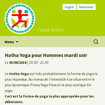
English
Nederlands
Faites le lien!
Aller
Recherc
Menu
au
contenu
Hatha Yoga pour Hommes mardi soir
Le
05/06/2018
|
20:30 - 21:30
Le
Hatha Yoga
est très probablement la forme de yoga la
plus répandue. Au niveau de l’intensité il se situe entre le
plus dynamique Prana Yoga Flow et le plus statique Yin
yoga.
Ceci est la forme de yoga la plus appropriée pour les
débutants.