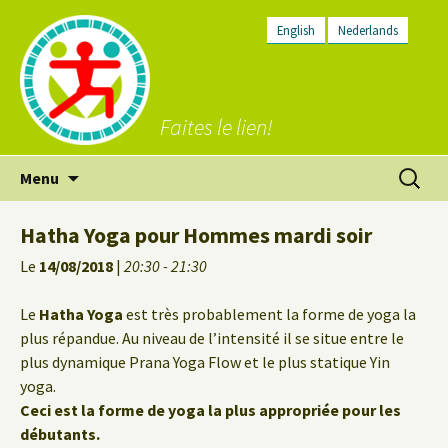
English
Nederlands
Faites le lien!
Aller
Recherc
Menu
au
contenu
Hatha Yoga pour Hommes mardi soir
Le
14/08/2018
|
20:30 - 21:30
Le
Hatha Yoga
est très probablement la forme de yoga la
plus répandue. Au niveau de l’intensité il se situe entre le
plus dynamique Prana Yoga Flow et le plus statique Yin
yoga.
Ceci est la forme de yoga la plus appropriée pour les
débutants.