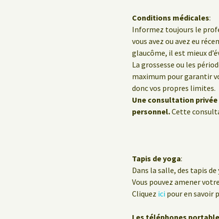
Conditions médicales
:
Informez toujours le profe
vous avez ou avez eu réc
glaucôme, il est mieux d’év
La grossesse ou les pério
maximum pour garantir vot
donc vos propres limites.
Une consultation privée 
personnel.
Cette consulta
Tapis de yoga
:
Dans la salle, des tapis de
Vous pouvez amener votre p
Cliquez
ici
pour en savoir p
Les téléphones portabl