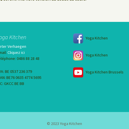
oga Kitchen
Yoga Kitchen
eter Verhaegen
mail:
Cliquez ici
Yoga Kitchen
éléphone: 0486 88 28 48
VA: BE 0537 236 379
Yoga Kitchen Brussels
BAN: BE76 0635 4774 5695
IC: GKCC BE BB
© 2023 Yoga Kitchen