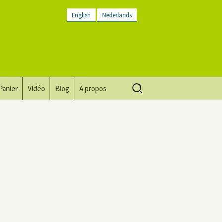
English
Nederlands
Rechercher :
Panier
Vidéo
Blog
A propos
Vision, mission, valeurs
Descriptif du lieu
Contactez-nous
Lettre d’infos
Conditions générales