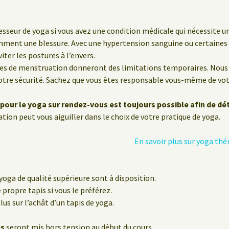
sseur de yoga si vous avez une condition médicale qui nécessite un
emment une blessure. Avec une hypertension sanguine ou certaine
iter les postures à l’envers.
des de menstruation donneront des limitations temporaires. Nous 
re sécurité. Sachez que vous êtes responsable vous-même de votr
pour le yoga sur rendez-vous est toujours possible afin de dé
tion peut vous aiguiller dans le choix de votre pratique de yoga.
En savoir plus sur yoga t
 yoga de qualité supérieure sont à disposition.
ropre tapis si vous le préférez.
lus sur l’achât d’un tapis de yoga.
es
seront mis hors tension au début du cours.