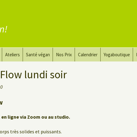
en!
Ateliers
Santé végan
Nos Prix
Calendrier
Yogaboutique
yoga
Yoga et art du dessin
Substituer la viande
Flow lundi soir
guérir
Le Yoga Nu pour Hommes
Substituer les produits
30
laitiers
 privé
Substituer les œufs
w
Coaching vegan
t en ligne via Zoom ou au studio.
orps très solides et puissants.