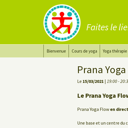
Faites le li
Aller
Bienvenue
Cours de yoga
Yoga thérapie
au
contenu
Prana Yoga
Adapter son 
Prana Yoga 
Prana Yoga Flow Basic
Le yoga pour 
Le
15/03/2021
|
19:00 - 20:
Yoga du dos
Cours de yoga
Le Prana Yoga Flo
Yoga de récupération
Prana Yoga Flow
en direc
Yin Yoga Étirement Profond
Une base et un centre du c