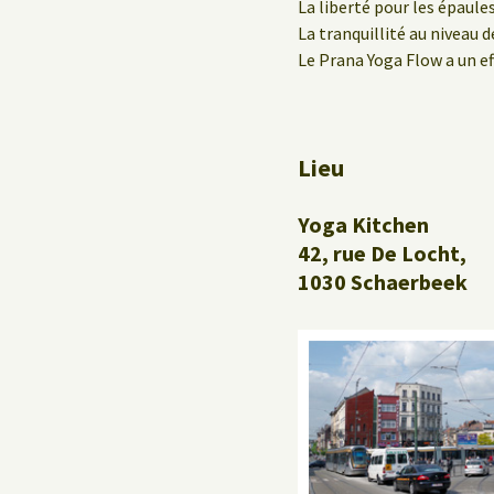
Le Yoga au travail
La liberté pour les épaule
La tranquillité au niveau d
Le Prana Yoga Flow a un ef
Lieu
Yoga Kitchen
42, rue De Locht,
1030 Schaerbeek