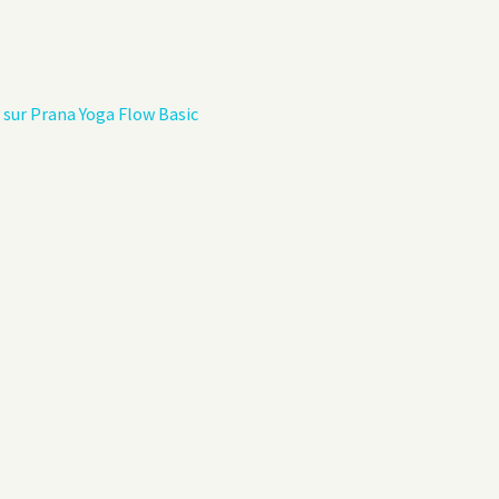
Politique de confidentialité
Livre d’hôtes
s sur Prana Yoga Flow Basic