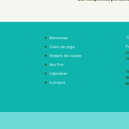
Y
Bienvenue
P
Cours de yoga
E
Ateliers de cuisine
T
Nos Prix
T
Calendrier
I
A propos
B