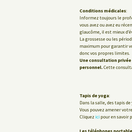
Conditions médicales
:
Informez toujours le profe
vous avez ou avez eu réc
glaucôme, il est mieux d’év
La grossesse ou les pério
maximum pour garantir vot
donc vos propres limites.
Une consultation privée 
personnel.
Cette consulta
Tapis de yoga
:
Dans la salle, des tapis de
Vous pouvez amener votre p
Cliquez
ici
pour en savoir p
Les téléphones portabl