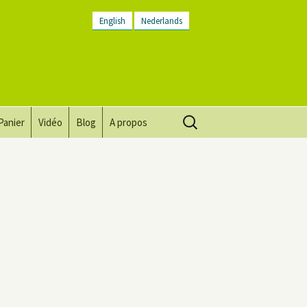
English
Nederlands
Rechercher :
Panier
Vidéo
Blog
A propos
Vision, mission, valeurs
Descriptif du lieu
Contactez-nous
Lettre d’infos
Conditions générales