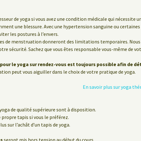
sseur de yoga si vous avez une condition médicale qui nécessite un
emment une blessure. Avec une hypertension sanguine ou certaine
iter les postures à l’envers.
des de menstruation donneront des limitations temporaires. Nous 
re sécurité. Sachez que vous êtes responsable vous-même de votr
pour le yoga sur rendez-vous est toujours possible afin de dé
tion peut vous aiguiller dans le choix de votre pratique de yoga.
En savoir plus sur yoga t
 yoga de qualité supérieure sont à disposition.
ropre tapis si vous le préférez.
lus sur l’achât d’un tapis de yoga.
es
seront mis hors tension au début du cours.