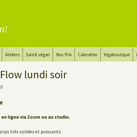
en!
Ateliers
Santé végan
Nos Prix
Calendrier
Yogaboutique
yoga
Yoga et art du dessin
Substituer la viande
Flow lundi soir
guérir
Le Yoga Nu pour Hommes
Substituer les produits
30
laitiers
 privé
Substituer les œufs
w
Coaching vegan
t en ligne via Zoom ou au studio.
orps très solides et puissants.