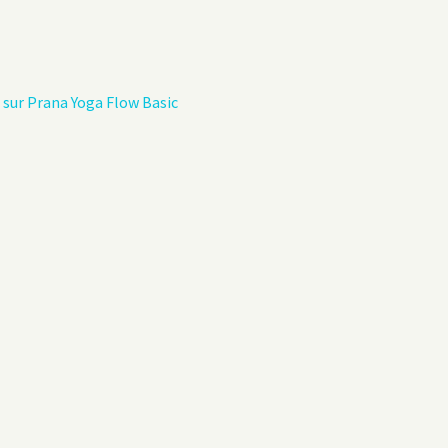
Politique de confidentialité
Livre d’hôtes
s sur Prana Yoga Flow Basic