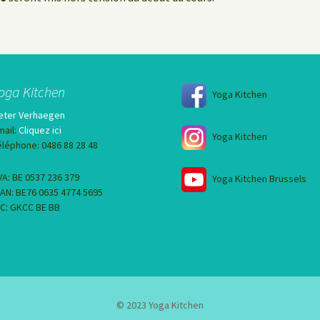
oga Kitchen
Yoga Kitchen
eter Verhaegen
mail:
Cliquez ici
Yoga Kitchen
éléphone: 0486 88 28 48
VA: BE 0537 236 379
Yoga Kitchen Brussels
BAN: BE76 0635 4774 5695
IC: GKCC BE BB
© 2023 Yoga Kitchen