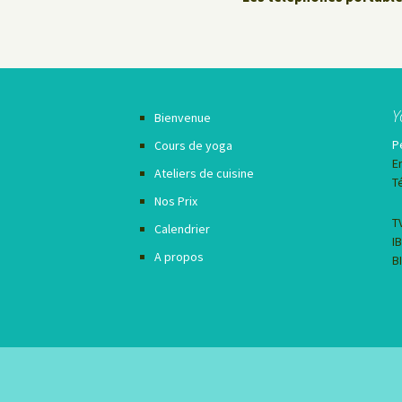
Y
Bienvenue
P
Cours de yoga
E
Ateliers de cuisine
T
Nos Prix
T
Calendrier
I
A propos
B