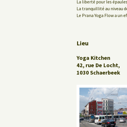
Le Yoga au travail
La liberté pour les épaule
La tranquillité au niveau d
Le Prana Yoga Flow a un ef
Lieu
Yoga Kitchen
42, rue De Locht,
1030 Schaerbeek