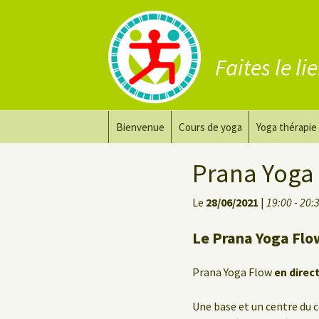
Faites le li
Aller
Bienvenue
Cours de yoga
Yoga thérapie
au
contenu
Prana Yoga
Adapter son 
Prana Yoga 
Prana Yoga Flow Basic
Le yoga pour 
Le
28/06/2021
|
19:00 - 20:
Yoga du dos
Cours de yoga
Le Prana Yoga Flo
Yoga de récupération
Prana Yoga Flow
en direc
Yin Yoga Étirement Profond
Une base et un centre du c