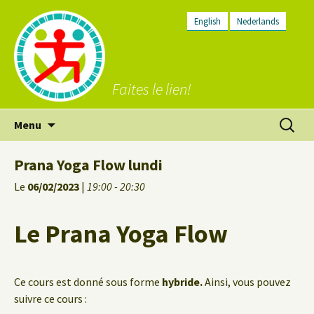
English
Nederlands
Faites le lien!
Aller
Recherc
Menu
au
contenu
Prana Yoga Flow lundi
Le
06/02/2023
|
19:00 - 20:30
Le Prana Yoga Flow
Ce cours est donné sous forme
hybride.
Ainsi, vous pouvez
suivre ce cours :