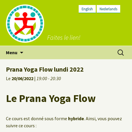
English
Nederlands
Faites le lien!
Aller
Recherc
Menu
au
contenu
Prana Yoga Flow lundi 2022
Le
20/06/2022
|
19:00 - 20:30
Le Prana Yoga Flow
Ce cours est donné sous forme
hybride
. Ainsi, vous pouvez
suivre ce cours :