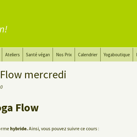
en!
Ateliers
Santé végan
Nos Prix
Calendrier
Yogaboutique
yoga
Yoga et art du dessin
Substituer la viande
 Flow mercredi
guérir
Le Yoga Nu pour Hommes
Substituer les produits
30
laitiers
 privé
Substituer les œufs
oga Flow
Coaching vegan
forme
hybride.
Ainsi, vous pouvez suivre ce cours :