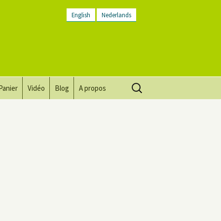
English
Nederlands
Rechercher :
Panier
Vidéo
Blog
A propos
Vision, mission, valeurs
Descriptif du lieu
Contactez-nous
Lettre d’infos
Conditions générales