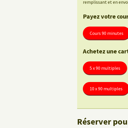
remplissant et en envo
Payez votre cour
Cours 90 minutes
Achetez une car
5 x 90 multiples
10 x 90 multiples
Réserver pour