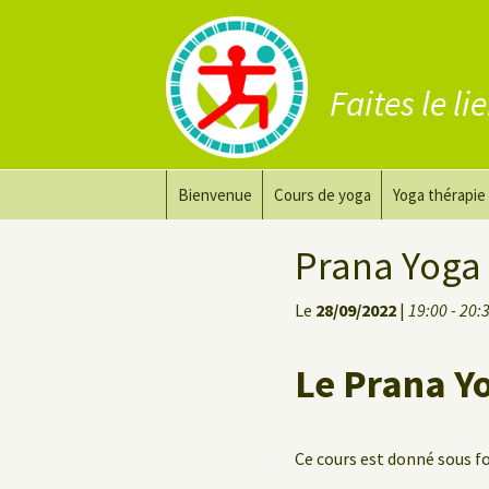
Faites le li
Aller
Bienvenue
Cours de yoga
Yoga thérapie
au
contenu
Prana Yoga
Adapter son 
Prana Yoga
Prana Yoga Flow Basic
Le yoga pour 
Le
28/09/2022
|
19:00 - 20:
Yoga du dos
Cours de yoga
Le Prana Y
Yoga de récupération
Yin Yoga Étirement Profond
Ce cours est donné sous 