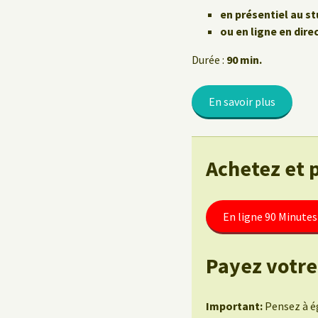
Le Yoga au travail
en présentiel au st
ou en ligne en dire
Durée :
90 min.
En savoir plus
Achetez et 
En ligne 90 Minutes
Payez votre
Important:
Pensez à ég