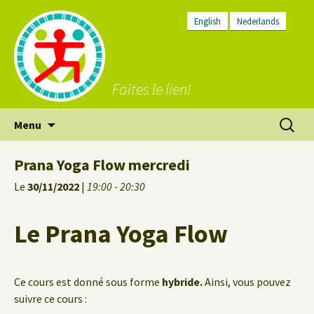
English
Nederlands
Faites le lien!
Aller
Recherc
Menu
au
contenu
Prana Yoga Flow mercredi
Le
30/11/2022
|
19:00 - 20:30
Le Prana Yoga Flow
Ce cours est donné sous forme
hybride.
Ainsi, vous pouvez
suivre ce cours :