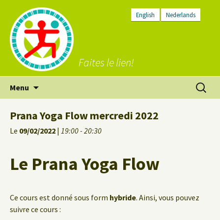
English
Nederlands
Faites le lien!
Aller
Recherc
Menu
au
contenu
Prana Yoga Flow mercredi 2022
Le
09/02/2022
|
19:00 - 20:30
Le Prana Yoga Flow
Ce cours est donné sous form
hybride
. Ainsi, vous pouvez
suivre ce cours :