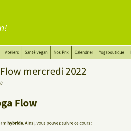
en!
Ateliers
Santé végan
Nos Prix
Calendrier
Yogaboutique
yoga
Yoga et art du dessin
Substituer la viande
 Flow mercredi 2022
guérir
Le Yoga Nu pour Hommes
Substituer les produits
30
laitiers
 privé
Substituer les œufs
oga Flow
Coaching vegan
form
hybride
. Ainsi, vous pouvez suivre ce cours :