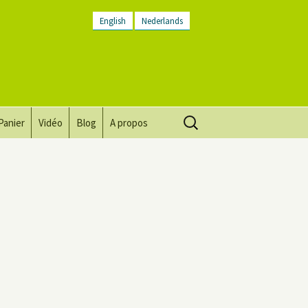
English
Nederlands
Rechercher :
Panier
Vidéo
Blog
A propos
Vision, mission, valeurs
Descriptif du lieu
Contactez-nous
Lettre d’infos
Conditions générales