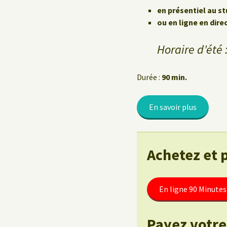
Le Yoga au travail
en présentiel au st
ou en ligne en dire
Horaire d’été :
Durée :
90 min.
En savoir plus
Achetez et 
En ligne 90 Minutes
Payez votre