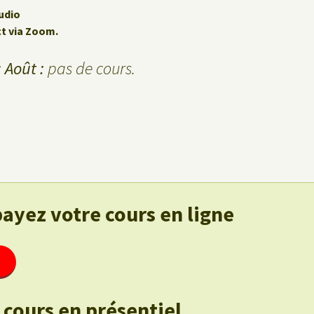
udio
ct via Zoom.
 Août :
pas de cours.
payez votre cours en ligne
 cours en présentiel