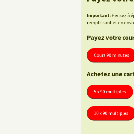
Important:
Pensez à ég
remplissant et en envo
Payez votre cour
Cours 90 minutes
Achetez une car
5 x 90 multiples
10 x 90 multiples