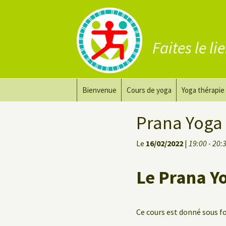
Faites le li
Aller
Bienvenue
Cours de yoga
Yoga thérapie
au
contenu
Prana Yoga
Adapter son 
Prana Yoga
Prana Yoga Flow Basic
Le yoga pour 
Le
16/02/2022
|
19:00 - 20:
Yoga du dos
Cours de yoga
Le Prana Y
Yoga de récupération
Yin Yoga Étirement Profond
Ce cours est donné sous 