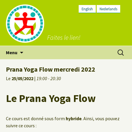
English
Nederlands
Faites le lien!
Aller
Recherc
Menu
au
contenu
Prana Yoga Flow mercredi 2022
Le
25/05/2022
|
19:00 - 20:30
Le Prana Yoga Flow
Ce cours est donné sous form
hybride
. Ainsi, vous pouvez
suivre ce cours :