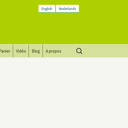
English
Nederlands
Rechercher :
Panier
Vidéo
Blog
A propos
Vision, mission, valeurs
Descriptif du lieu
Contactez-nous
Lettre d’infos
Conditions générales