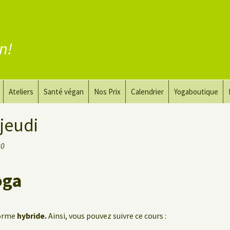
en!
Ateliers
Santé végan
Nos Prix
Calendrier
Yogaboutique
yoga
Yoga et art du dessin
Substituer la viande
jeudi
guérir
Le Yoga Nu pour Hommes
Substituer les produits
30
laitiers
 privé
Substituer les œufs
oga
Coaching vegan
forme
hybride.
Ainsi, vous pouvez suivre ce cours :