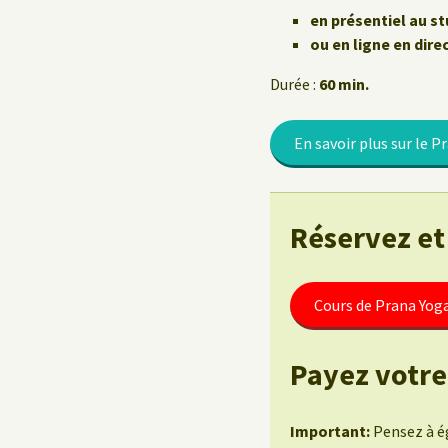
Le Yoga au travail
en présentiel au st
ou en ligne en dire
Durée :
60 min.
En savoir plus sur le P
Réservez et
Cours de Prana Yoga
Payez votre
Important:
Pensez à ég