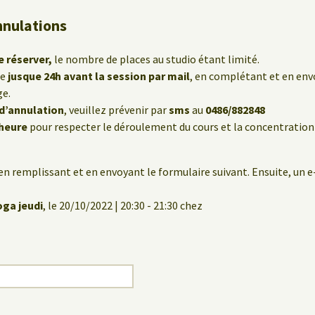
nnulations
e réserver,
le nombre de places au studio étant limité.
le
jusque 24h avant la session par mail
, en complétant et en env
ge.
 d’annulation
, veuillez prévenir par
sms
au
0486/882848
’heure
pour respecter le déroulement du cours et la concentration
en remplissant et en envoyant le formulaire suivant. Ensuite, un 
oga jeudi
, le 20/10/2022 | 20:30 - 21:30 chez