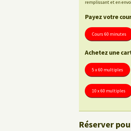
remplissant et en envo
Payez votre cour
Cours 60 minutes
Achetez une car
5 x 60 multiples
10 x 60 multiples
Réserver pour