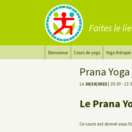
Faites le li
Aller
Bienvenue
Cours de yoga
Yoga thérapie
au
contenu
Prana Yoga
Adapter son 
Prana Yoga 
Prana Yoga Flow Basic
Le yoga pour 
Le
20/10/2022
|
20:30 - 21:
Yoga du dos
Cours de yoga
Le Prana Y
Yoga de récupération
Yin Yoga Étirement Profond
Ce cours est donné sous 