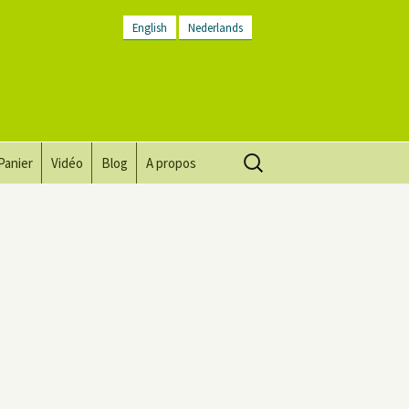
English
Nederlands
Rechercher :
Panier
Vidéo
Blog
A propos
Vision, mission, valeurs
Descriptif du lieu
Contactez-nous
Lettre d’infos
Conditions générales