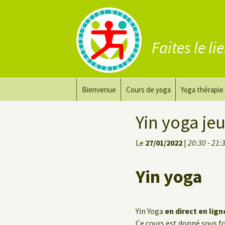
Faites le li
Aller
Bienvenue
Cours de yoga
Yoga thérapie
au
contenu
Prana Yoga
Adapter son 
Yin yoga je
Prana Yoga Flow Basic
Le yoga pour 
Le
27/01/2022
|
20:30 - 21:
Yoga du dos
Cours de yoga
Yin yoga
Yoga de récupération
Yin Yoga Étirement Profond
Yin Yoga
en direct en lig
Ce cours est donné sous 