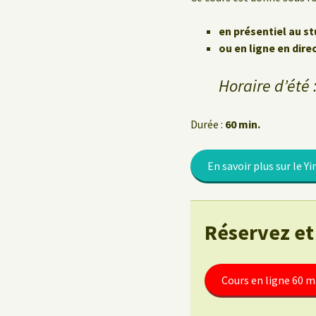
Le Yoga au travail
en présentiel au st
ou en ligne en dire
Horaire d’été :
Durée :
60 min.
En savoir plus sur le Yi
Réservez et
Cours en ligne 60 m