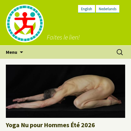
English
Nederlands
Faites le lien!
Aller
Recherc
Menu
au
contenu
Yoga Nu pour Hommes Été 2026