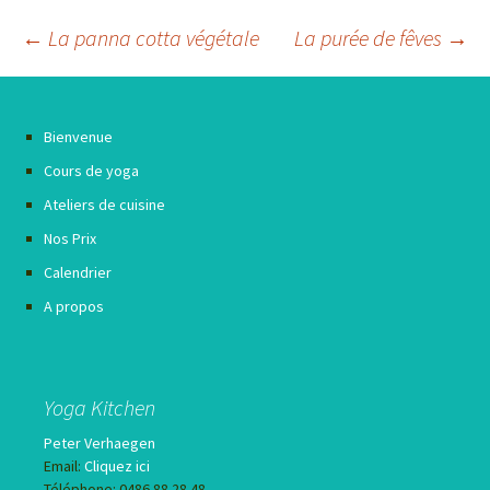
Navigation
←
La panna cotta végétale
La purée de fêves
→
des
articles
Bienvenue
Cours de yoga
Ateliers de cuisine
Nos Prix
Calendrier
A propos
Yoga Kitchen
Peter Verhaegen
Email:
Cliquez ici
Téléphone: 0486 88 28 48