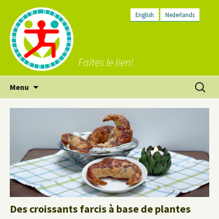
English
Nederlands
Faites le lien!
Aller
Recherc
Menu
au
contenu
Des croissants farcis à base de plantes