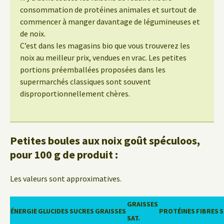
consommation de protéines animales et surtout de
commencer à manger davantage de légumineuses et
de noix.
C’est dans les magasins bio que vous trouverez les
noix au meilleur prix, vendues en vrac. Les petites
portions préemballées proposées dans les
supermarchés classiques sont souvent
disproportionnellement chères.
Petites boules aux noix goût spéculoos,
pour 100 g de produit :
Les valeurs sont approximatives.
GRAISSES
ÉNERGIE
GLUCIDES
SUCRES
GRAISSES
PROTÉINES
FIBRES
S
SAT.