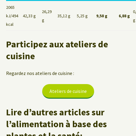
2065
26,29
0
kJ/494
42,33 g
35,12 g
5,25 g
9,58 g
6,88 g
g
g
kcal
Participez aux ateliers de
cuisine
Regardez nos ateliers de cuisine :
Ateliers de cuisine
Lire d’autres articles sur
l’alimentation à base des
plantes et la santé: