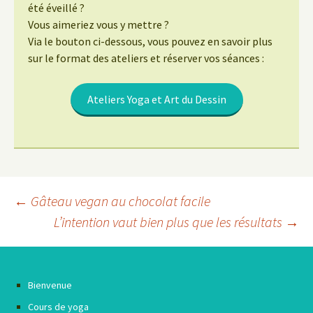
été éveillé ?
Vous aimeriez vous y mettre ?
Via le bouton ci-dessous, vous pouvez en savoir plus
sur le format des ateliers et réserver vos séances :
Ateliers Yoga et Art du Dessin
Navigation
←
Gâteau vegan au chocolat facile
L’intention vaut bien plus que les résultats
→
des
articles
Bienvenue
Cours de yoga