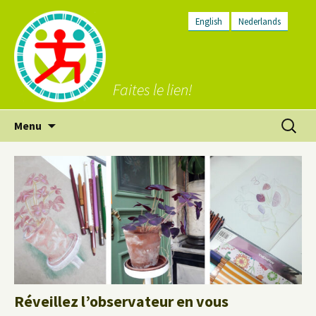
English
Nederlands
Faites le lien!
Aller
Recherc
Menu
au
contenu
Réveillez l’observateur en vous