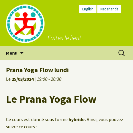
English
Nederlands
Faites le lien!
Aller
Recherc
Menu
au
contenu
Prana Yoga Flow lundi
Le
25/03/2024
|
19:00 - 20:30
Le Prana Yoga Flow
Ce cours est donné sous forme
hybride.
Ainsi, vous pouvez
suivre ce cours :