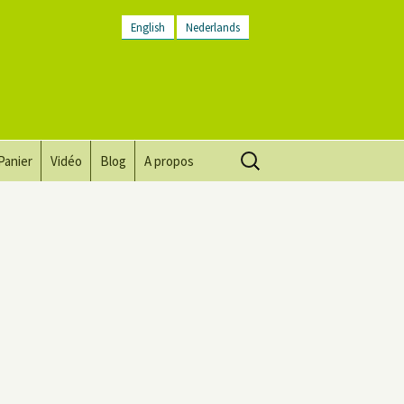
English
Nederlands
Rechercher :
Panier
Vidéo
Blog
A propos
Vision, mission, valeurs
Descriptif du lieu
Contactez-nous
Lettre d’infos
Conditions générales