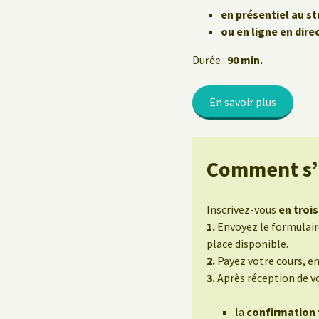
Le Yoga au travail
en présentiel au st
ou en ligne en dire
Durée :
90 min.
En savoir plus
Comment s’i
Inscrivez-vous
en trois
1.
Envoyez le formulaire
place disponible.
2.
Payez votre cours, e
3.
Après réception de v
la
confirmation f