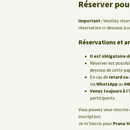
Réserver pour
Important :
Veuillez rése
réservation ci-dessous à c
Réservations et a
Il est obligatoire d
Réserver est possib
dessous de cette pa
En cas de
retard ou
via
WhatsApp
au
04
Venez toujours à l
participants.
Vous pouvez vous inscrire 
inscription:
Je m’inscris pour
Prana Y