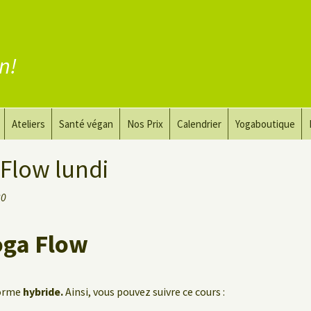
en!
Ateliers
Santé végan
Nos Prix
Calendrier
Yogaboutique
yoga
Yoga et art du dessin
Substituer la viande
Flow lundi
guérir
Le Yoga Nu pour Hommes
Substituer les produits
30
laitiers
 privé
Substituer les œufs
oga Flow
Coaching vegan
forme
hybride.
Ainsi, vous pouvez suivre ce cours :