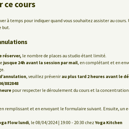
 ce cours
rver à temps pour indiquer quand vous souhaitez assister au cours. 
e but.
nnulations
e réserver,
le nombre de places au studio étant limité.
le
jusque 24h avant la session par mail
, en complétant et en env
ge.
 d’annulation
, veuillez prévenir
au plus tard 2 heures avant le d
86/882848
’heure
pour respecter le déroulement du cours et la concentration
en remplissant et en envoyant le formulaire suivant. Ensuite, un 
oga Flow lundi
, le 08/04/2024 | 19:00 - 20:30 chez
Yoga Kitchen