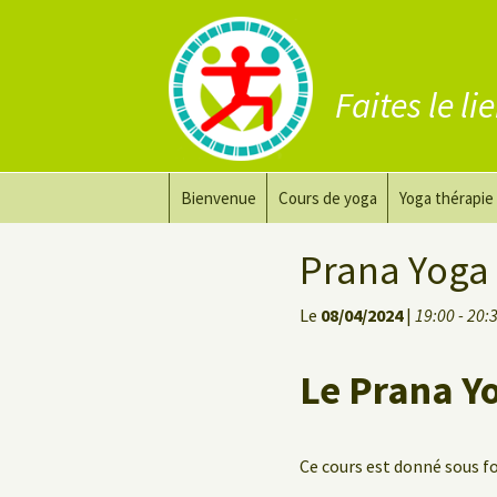
Faites le li
Aller
Bienvenue
Cours de yoga
Yoga thérapie
au
contenu
Prana Yoga
Adapter son 
Prana Yoga 
Prana Yoga Flow Basic
Le yoga pour 
Le
08/04/2024
|
19:00 - 20:
Yoga du dos
Cours de yoga
Le Prana Y
Yoga de récupération
Yin Yoga Étirement Profond
Ce cours est donné sous 