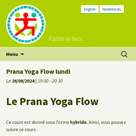
English
Nederlands
Faites le lien!
Aller
Recherc
Menu
au
contenu
Prana Yoga Flow lundi
Le
26/08/2024
|
19:00 - 20:30
Le Prana Yoga Flow
Ce cours est donné sous forme
hybride.
Ainsi, vous pouvez
suivre ce cours :