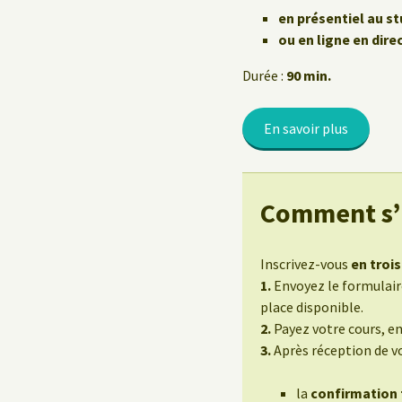
Le Yoga au travail
en présentiel au st
ou en ligne en dire
Durée :
90 min.
En savoir plus
Comment s’i
Inscrivez-vous
en trois
1.
Envoyez le formulaire
place disponible.
2.
Payez votre cours, e
3.
Après réception de v
la
confirmation f