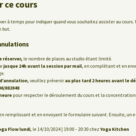
 ce cours
rver à temps pour indiquer quand vous souhaitez assister au cours. 
e but.
nnulations
e réserver,
le nombre de places au studio étant limité.
le
jusque 24h avant la session par mail
, en complétant et en env
ge.
 d’annulation
, veuillez prévenir
au plus tard 2 heures avant le d
86/882848
’heure
pour respecter le déroulement du cours et la concentration
en remplissant et en envoyant le formulaire suivant. Ensuite, un 
oga Flow lundi
, le 14/10/2024 | 19:00 - 20:30 chez
Yoga Kitchen