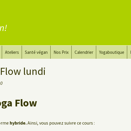
en!
Ateliers
Santé végan
Nos Prix
Calendrier
Yogaboutique
yoga
Yoga et art du dessin
Substituer la viande
Flow lundi
guérir
Le Yoga Nu pour Hommes
Substituer les produits
30
laitiers
 privé
Substituer les œufs
oga Flow
Coaching vegan
forme
hybride.
Ainsi, vous pouvez suivre ce cours :