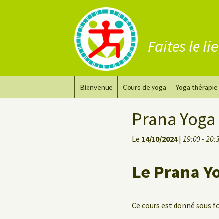
Faites le li
Aller
Bienvenue
Cours de yoga
Yoga thérapie
au
contenu
Prana Yoga
Adapter son 
Prana Yoga 
Prana Yoga Flow Basic
Le yoga pour 
Le
14/10/2024
|
19:00 - 20:
Yoga du dos
Cours de yoga
Le Prana Y
Yoga de récupération
Yin Yoga Étirement Profond
Ce cours est donné sous 