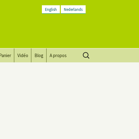
English
Nederlands
Rechercher :
Panier
Vidéo
Blog
A propos
Vision, mission, valeurs
Descriptif du lieu
Contactez-nous
Lettre d’infos
Conditions générales