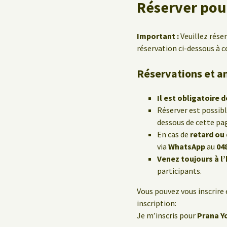
Réserver pour
Important :
Veuillez rése
réservation ci-dessous à c
Réservations et a
Il est obligatoire d
Réserver est possib
dessous de cette pa
En cas de
retard ou
via
WhatsApp
au
04
Venez toujours à l
participants.
Vous pouvez vous inscrire 
inscription:
Je m’inscris pour
Prana Y