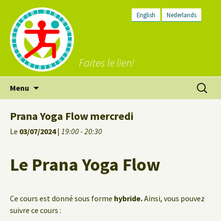
English
Nederlands
Faites le lien!
Aller
Recherc
Menu
au
contenu
Prana Yoga Flow mercredi
Le
03/07/2024
|
19:00 - 20:30
Le Prana Yoga Flow
Ce cours est donné sous forme
hybride.
Ainsi, vous pouvez
suivre ce cours :