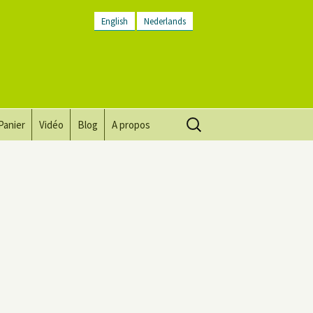
English
Nederlands
Rechercher :
Panier
Vidéo
Blog
A propos
Vision, mission, valeurs
Descriptif du lieu
Contactez-nous
Lettre d’infos
Conditions générales