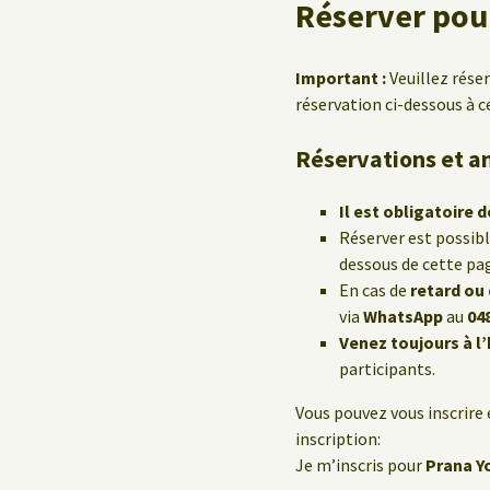
Réserver pour
Important :
Veuillez rése
réservation ci-dessous à c
Réservations et a
Il est obligatoire d
Réserver est possib
dessous de cette pa
En cas de
retard ou
via
WhatsApp
au
04
Venez toujours à l
participants.
Vous pouvez vous inscrire 
inscription:
Je m’inscris pour
Prana Y