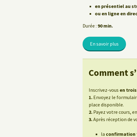
Le Yoga au travail
en présentiel au st
ou en ligne en dire
Durée :
90 min.
En savoir plus
Comment s’i
Inscrivez-vous
en trois
1.
Envoyez le formulaire
place disponible.
2.
Payez votre cours, e
3.
Après réception de v
la
confirmation f