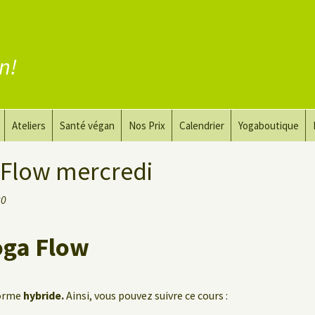
en!
Ateliers
Santé végan
Nos Prix
Calendrier
Yogaboutique
yoga
Yoga et art du dessin
Substituer la viande
 Flow mercredi
guérir
Le Yoga Nu pour Hommes
Substituer les produits
30
laitiers
 privé
Substituer les œufs
oga Flow
Coaching vegan
forme
hybride.
Ainsi, vous pouvez suivre ce cours :