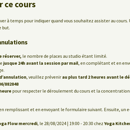
 ce cours
rver à temps pour indiquer quand vous souhaitez assister au cours. 
e but.
nnulations
e réserver,
le nombre de places au studio étant limité.
le
jusque 24h avant la session par mail
, en complétant et en env
ge.
 d’annulation
, veuillez prévenir
au plus tard 2 heures avant le d
86/882848
’heure
pour respecter le déroulement du cours et la concentration
en remplissant et en envoyant le formulaire suivant. Ensuite, un 
oga Flow mercredi
, le 28/08/2024 | 19:00 - 20:30 chez
Yoga Kitche