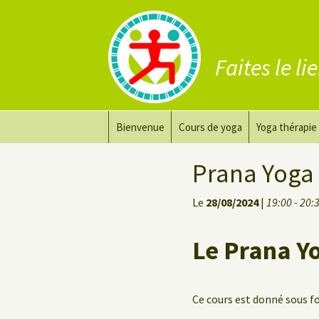
Faites le li
Aller
Bienvenue
Cours de yoga
Yoga thérapie
au
contenu
Prana Yoga
Adapter son 
Prana Yoga
Prana Yoga Flow Basic
Le yoga pour 
Le
28/08/2024
|
19:00 - 20:
Yoga du dos
Cours de yoga
Le Prana Y
Yoga de récupération
Yin Yoga Étirement Profond
Ce cours est donné sous 