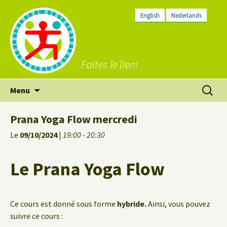
English
Nederlands
Faites le lien!
Aller
Recherc
Menu
au
contenu
Prana Yoga Flow mercredi
Le
09/10/2024
|
19:00 - 20:30
Le Prana Yoga Flow
Ce cours est donné sous forme
hybride.
Ainsi, vous pouvez
suivre ce cours :