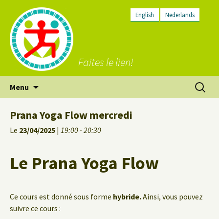
English
Nederlands
Faites le lien!
Aller
Recherc
Menu
au
contenu
Prana Yoga Flow mercredi
Le
23/04/2025
|
19:00 - 20:30
Le Prana Yoga Flow
Ce cours est donné sous forme
hybride.
Ainsi, vous pouvez
suivre ce cours :