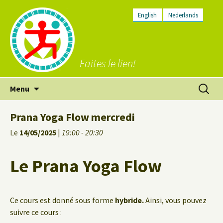
English
Nederlands
Faites le lien!
Aller
Recherc
Menu
au
contenu
Prana Yoga Flow mercredi
Le
14/05/2025
|
19:00 - 20:30
Le Prana Yoga Flow
Ce cours est donné sous forme
hybride.
Ainsi, vous pouvez
suivre ce cours :