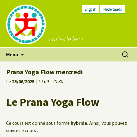
English
Nederlands
Faites le lien!
Aller
Recherc
Menu
au
contenu
Prana Yoga Flow mercredi
Le
25/06/2025
|
19:00 - 20:30
Le Prana Yoga Flow
Ce cours est donné sous forme
hybride.
Ainsi, vous pouvez
suivre ce cours :