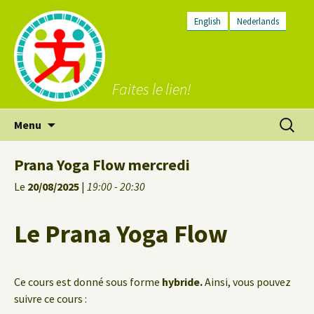
English
Nederlands
Faites le lien!
Aller
Recherc
Menu
au
contenu
Prana Yoga Flow mercredi
Le
20/08/2025
|
19:00 - 20:30
Le Prana Yoga Flow
Ce cours est donné sous forme
hybride.
Ainsi, vous pouvez
suivre ce cours :