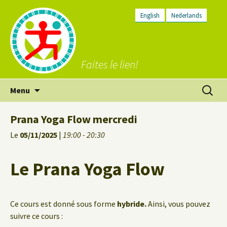
English
Nederlands
Faites le lien!
Aller
Recherc
Menu
au
contenu
Prana Yoga Flow mercredi
Le
05/11/2025
|
19:00 - 20:30
Le Prana Yoga Flow
Ce cours est donné sous forme
hybride.
Ainsi, vous pouvez
suivre ce cours :