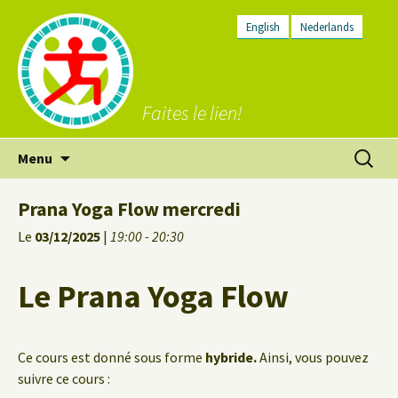
English
Nederlands
Faites le lien!
Aller
Recherc
Menu
au
contenu
Prana Yoga Flow mercredi
Le
03/12/2025
|
19:00 - 20:30
Le Prana Yoga Flow
Ce cours est donné sous forme
hybride.
Ainsi, vous pouvez
suivre ce cours :