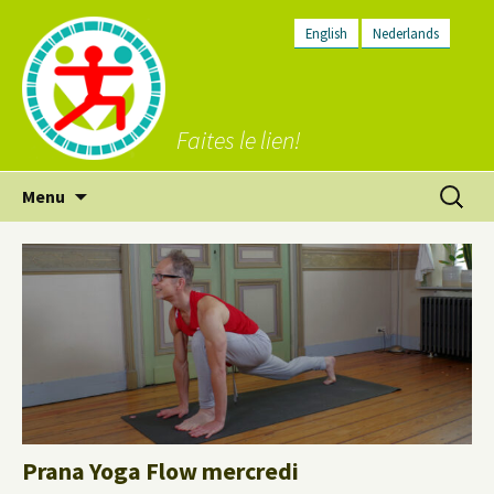
English
Nederlands
Faites le lien!
Aller
Recherc
Menu
au
contenu
Prana Yoga Flow mercredi