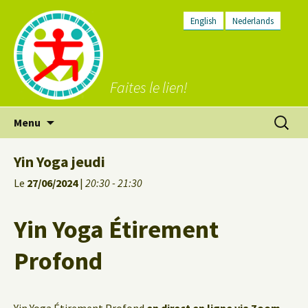
English
Nederlands
Faites le lien!
Aller
Recherc
Menu
au
contenu
Yin Yoga jeudi
Le
27/06/2024
|
20:30 - 21:30
Yin Yoga Étirement
Profond