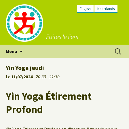
English
Nederlands
Faites le lien!
Aller
Recherc
Menu
au
contenu
Yin Yoga jeudi
Le
11/07/2024
|
20:30 - 21:30
Yin Yoga Étirement
Profond